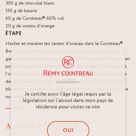
300 g de chocolat blanc
150 g de beurre
60 g de Cointreau® 60% vol.
20 g de zestes d’orange
ÉTAPE
Hacher et macérer les zestes d’orange dans le Cointreau®.
Bouillir la crème et la verser sur les chocolats. Faire une
ganache et la refroidir complètement. Incorporer le beurre en
pommade puis le Cointreau® avec les zestes. Mixer jusqu’à
l’obtention d’une masse lisse. Dresser des rosaces avec une
douille cannelée sur des bases rondes en chocolat. Laisser
bloquer puis enrober les rosaces dans de la couverture noire
Je certifie avoir l’âge légal requis par la
ou lactée pré-cristallisée.
législation sur l’alcool dans mon pays de
résidence pour visiter ce site.
AUTRES RECETTES
OUI