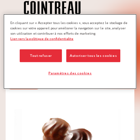
En cliquant sur « Accepter tous les cookies », vous acceptez le stockage de
cookies sur votre appareil pour améliorer la navigation sur le site, analyser
MÉTIERS :
son utilisation et contribuer à nos efforts de marketing.
Lien vers la politique de confidentialite
CHOCOLATIER
PÂTISSIER
Tout refuser
Autoriser tous les cookies
TÉLÉCHARGER LA RECETTE
AGRUMES
CHOCOLAT BLANC
Paramètres des cookies
MOUSSE