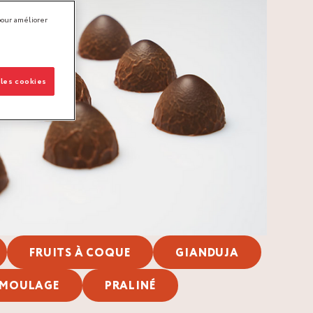
pour améliorer
 les cookies
FRUITS À COQUE
GIANDUJA
MOULAGE
PRALINÉ