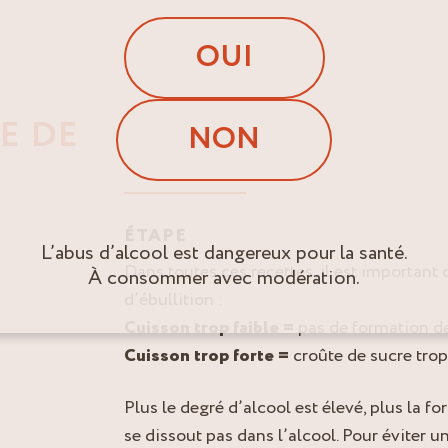
OUI
E DE
NON
ÉTAPE
L’abus d’alcool est dangereux pour la santé.
Dans toutes ces recettes, il est important
À consommer avec modération.
d’ébullition :
Cuisson trop faible =
pas de formation de
Cuisson trop forte =
croûte de sucre trop
Plus le degré d’alcool est élevé, plus la f
se dissout pas dans l’alcool. Pour éviter u