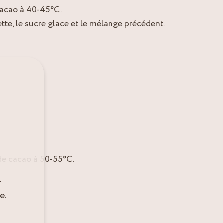
 cacao à 40-45°C.
te, le sucre glace et le mélange précédent.
 de cacao à 50-55°C.
r
e.