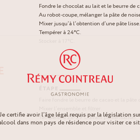
Fondre le chocolat au lait et le beurre de
Au robot-coupe, mélanger la pâte de noiset
Mixer jusqu’à l’obtention d’une pâte lisse.
Tempérer à 24°C.
Stocker à 17°C.
E
ÉTAPE
Faire fondre le beurre de cacao et la pâte
Mixer l’ensemble et filtrer.
Je certifie avoir l’âge légal requis par la législation su
Tempérer à 28-29°C avant pulvérisation.
’alcool dans mon pays de résidence pour visiter ce sit