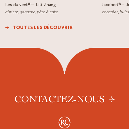
Iles du vent
®
Lili Zhang
Jacobert
®
J
abricot
,
ganache
,
pâte à cake
chocolat
,
fruit
TOUTES LES DÉCOUVRIR
CONTACTEZ-NOUS