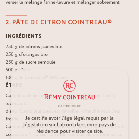
verser le mélange farine-levure et mélanger sobrement.
2. PÂTE DE CITRON COINTREAU®
INGRÉDIENTS
750 g de citrons jaunes bio
250 g d’oranges bio
250 g de sucre semoule
500 g d’eau
100 g de Cointreau® 60% vol.
ÉTAPE
Cuire les citrons et les oranges (préalablement lavés)
recouverts
d’eau. Quand leur peau est ramollie, rafraichir sous l’eau
Je certifie avoir l’âge légal requis par la
froide.
législation sur l’alcool dans mon pays de
Cuire une quinzaine de minutes le sucre, l’eau et les fruits
résidence pour visiter ce site.
coupés en 4. Laisser refroidir une nuit de préférence. Le