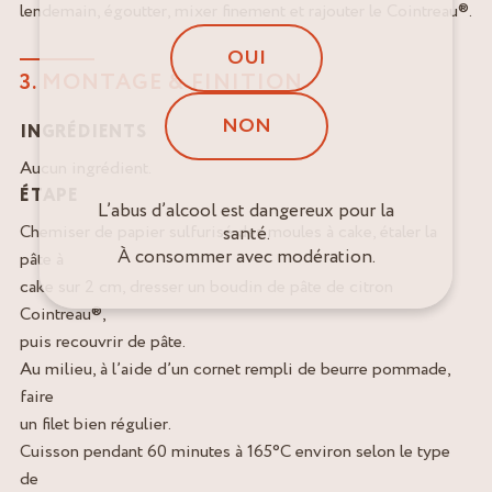
lendemain, égoutter, mixer finement et rajouter le Cointreau®.
OUI
3. MONTAGE & FINITION
NON
INGRÉDIENTS
Aucun ingrédient.
ÉTAPE
L’abus d’alcool est dangereux pour la
Chemiser de papier sulfurisé des moules à cake, étaler la
santé.
À consommer avec modération.
pâte à
cake sur 2 cm, dresser un boudin de pâte de citron
Cointreau®,
puis recouvrir de pâte.
Au milieu, à l’aide d’un cornet rempli de beurre pommade,
faire
un filet bien régulier.
Cuisson pendant 60 minutes à 165°C environ selon le type
de