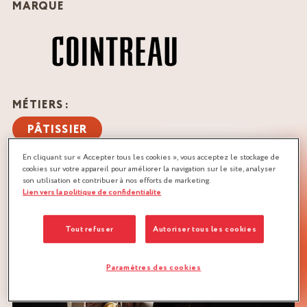
MARQUE
MÉTIERS :
PÂTISSIER
En cliquant sur « Accepter tous les cookies », vous acceptez le stockage de
QUANTITÉ :
cookies sur votre appareil pour améliorer la navigation sur le site, analyser
Recette pour 3 cakes de 500 g
son utilisation et contribuer à nos efforts de marketing.
Lien vers la politique de confidentialite
TÉLÉCHARGER LA RECETTE
Tout refuser
Autoriser tous les cookies
AGRUMES
PÂTE À CAKE
PÂTE DE FRUIT
Paramètres des cookies