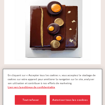
En cliquant sur « Accepter tous les cookies », vous acceptez le stockage de
cookies sur votre appareil pour améliorer la navigation sur le site, analyser
son utilisation et contribuer à nos efforts de marketing.
RECETTE ENTREMETS DU NOUVEL AN
Lien vers la politique de confidentialite
1. CROUSTILLANT NOISETTES
Tout refuser
Autoriser tous les cookies