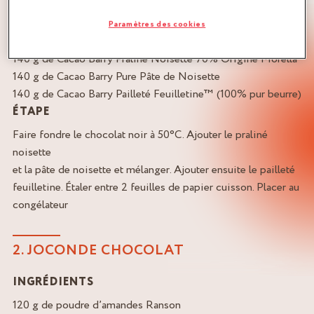
INGRÉDIENTS
Paramètres des cookies
120 g de Cacao Barry Chocolat Noir Ocoa™
140 g de Cacao Barry Praliné Noisette 70% Origine Morella
140 g de Cacao Barry Pure Pâte de Noisette
140 g de Cacao Barry Pailleté Feuilletine™ (100% pur beurre)
ÉTAPE
Faire fondre le chocolat noir à 50°C. Ajouter le praliné
noisette
et la pâte de noisette et mélanger. Ajouter ensuite le pailleté
feuilletine. Étaler entre 2 feuilles de papier cuisson. Placer au
congélateur
2. JOCONDE CHOCOLAT
INGRÉDIENTS
120 g de poudre d’amandes Ranson