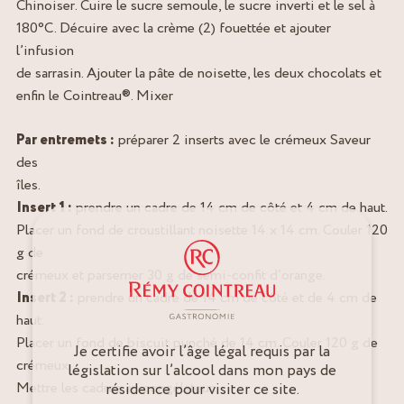
Chinoiser. Cuire le sucre semoule, le sucre inverti et le sel à
180°C. Décuire avec la crème (2) fouettée et ajouter
l’infusion
de sarrasin. Ajouter la pâte de noisette, les deux chocolats et
enfin le Cointreau®. Mixer
Par entremets :
préparer 2 inserts avec le crémeux Saveur
des
îles.
Insert 1 :
prendre un cadre de 14 cm de côté et 4 cm de haut.
Placer un fond de croustillant noisette 14 x 14 cm. Couler 120
g de
crémeux et parsemer 30 g de semi-confit d’orange.
Insert 2 :
prendre un cadre de 14 cm de côté et de 4 cm de
haut.
Placer un fond de biscuit punché de 14 cm. Couler 120 g de
Je certifie avoir l’âge légal requis par la
crémeux.
législation sur l’alcool dans mon pays de
Mettre les cadres au congélateur.
résidence pour visiter ce site.