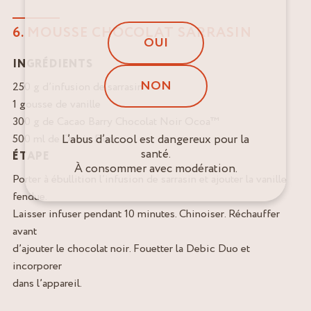
6. MOUSSE CHOCOLAT SARRASIN
OUI
INGRÉDIENTS
NON
250 g d’infusion de sarrasin
1 gousse de vanille
300 g de Cacao Barry Chocolat Noir Ocoa™
L’abus d’alcool est dangereux pour la
500 ml de Debic Duo
santé.
ÉTAPE
À consommer avec modération.
Porter à ébullition l’infusion de sarrasin et ajouter la vanille
fendue.
Laisser infuser pendant 10 minutes. Chinoiser. Réchauffer
avant
d’ajouter le chocolat noir. Fouetter la Debic Duo et
incorporer
dans l’appareil.