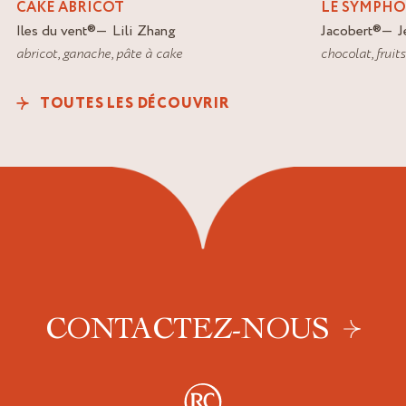
CAKE ABRICOT
LE SYMPHO
Iles du vent
®
Lili Zhang
Jacobert
®
J
abricot
,
ganache
,
pâte à cake
chocolat
,
fruit
TOUTES LES DÉCOUVRIR
CONTACTEZ-NOUS