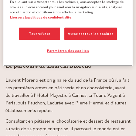
En cliquant sur « Accepter tous les cookies », vous acceptez le stockage de
cookies sur votre appareil pour améliorer la navigation sur le site, analyser
son utilisation et contribuer à nos efforts de marketing.
Lien vers la politique de confidentialite
LEBONHEURPARIS.COM
Tout refuser
Autoriser tous les cookies
Chef pâtissier consultant
Chocolaterie Le bonheur, Paris
Paramètres des cookies
Le parcours de Laurent Moreno
Laurent Moreno est originaire du sud de la France où il a fait
ses premières armes en pâtisserie et en chocolaterie, avant
de travailler à l’Hôtel Majestic à Cannes, la Tour d’Argent à
Paris, puis Fauchon, Ladurée avec Pierre Hermé, et d’autres
établissements réputés.
Consultant en pâtisserie, chocolaterie et dessert de restaurant
au sein de sa propre entreprise, il parcourt le monde entier