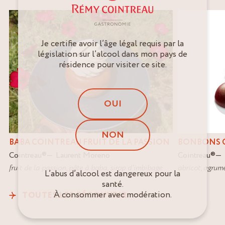
Je certifie avoir l’âge légal requis par la
législation sur l’alcool dans mon pays de
résidence pour visiter ce site.
OUI
NON
BABA COINTREAU FRUIT DE LA PASSION
BONBONS 
Cointreau
®
Laurent Moreno
Cointreau
®
fruit de la passion
,
pâte à baba
,
sirop d'imbibage
abricot
,
agrum
L’abus d’alcool est dangereux pour la
santé.
À consommer avec modération.
TOUTES LES DÉCOUVRIR