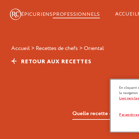
ACCUEIL
ÉPICURIENS
PROFESSIONNELS
Accueil
>
Recettes de chefs
>
oriental
RETOUR AUX RECETTES
En cliquant 
la navigation
Lien vers la
Paramètres