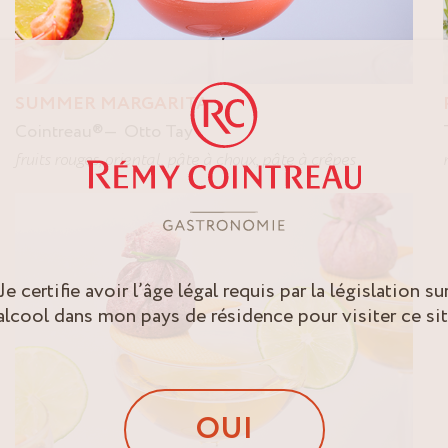
SUMMER MARGARITA
Cointreau
®
Otto Tay
fruits rouges
,
oriental
,
pâte à choux
,
pâte à crêpes
Je certifie avoir l’âge légal requis par la législation su
’alcool dans mon pays de résidence pour visiter ce sit
OUI