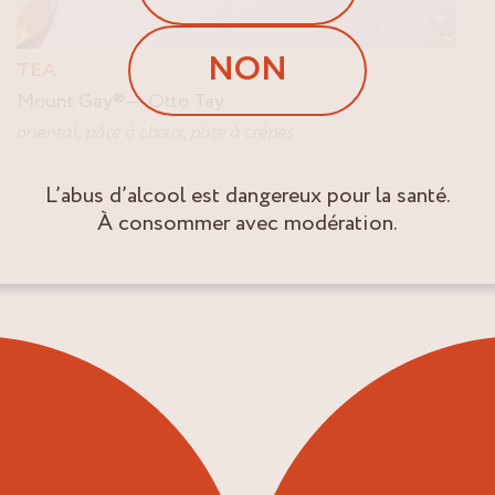
NON
TEA
Mount Gay
®
Otto Tay
oriental
,
pâte à choux
,
pâte à crêpes
L’abus d’alcool est dangereux pour la santé.
À consommer avec modération.