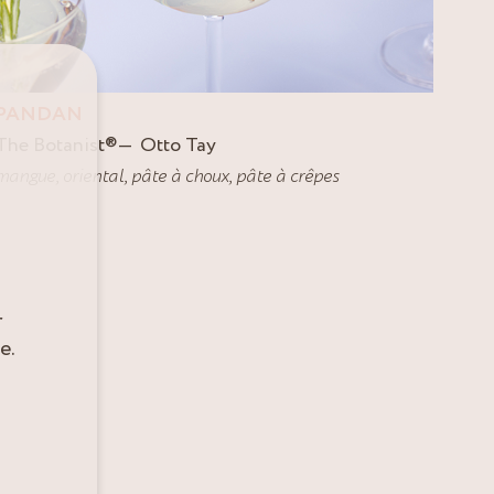
PANDAN
The Botanist
®
Otto Tay
mangue
,
oriental
,
pâte à choux
,
pâte à crêpes
r
e.