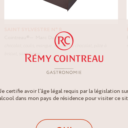
SAINT SYLVESTRE N° 8
Cointreau
®
Marc Ducobu
chocolat
,
coulis
,
mangue
,
mousse au chocolat
,
pâte à
biscuit
,
sans farine
Je certifie avoir l’âge légal requis par la législation su
’alcool dans mon pays de résidence pour visiter ce sit