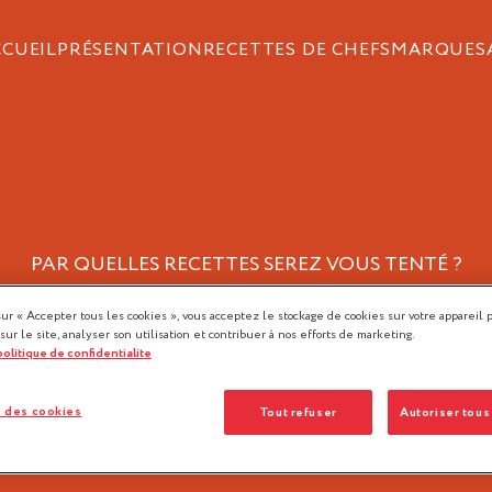
CCUEIL
PRÉSENTATION
RECETTES DE CHEFS
MARQUES
PAR QUELLES RECETTES SEREZ VOUS TENTÉ ?
SANS FARINE
sur « Accepter tous les cookies », vous acceptez le stockage de cookies sur votre appareil 
 sur le site, analyser son utilisation et contribuer à nos efforts de marketing.
 politique de confidentialite
FIL
 des cookies
Tout refuser
Autoriser tous