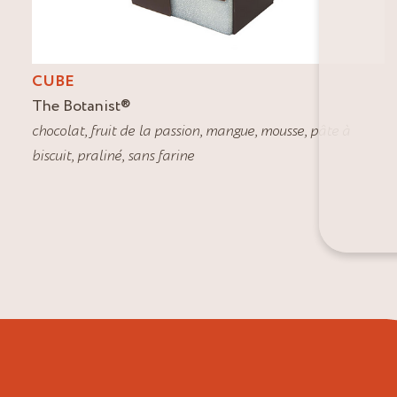
CUBE
The Botanist
®
chocolat
,
fruit de la passion
,
mangue
,
mousse
,
pâte à
biscuit
,
praliné
,
sans farine