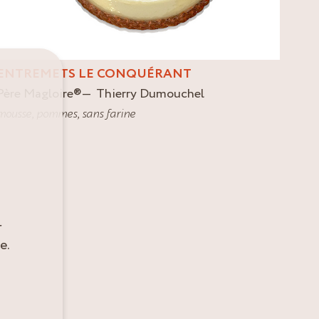
ENTREMETS LE CONQUÉRANT
Père Magloire
®
Thierry Dumouchel
mousse
,
pommes
,
sans farine
r
e.