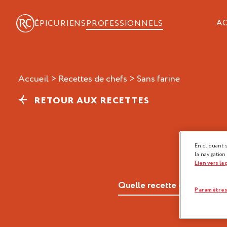
A
ÉPICURIENS
PROFESSIONNELS
Accueil
>
Recettes de chefs
>
sans farine
RETOUR AUX RECETTES
En cliquant 
la navigation
Lien vers la
Paramètres