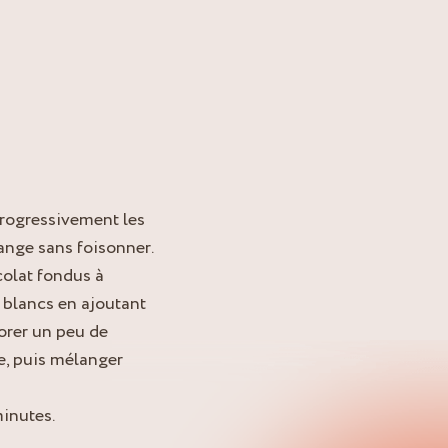
rogressivement les
ange sans foisonner.
colat fondus à
 blancs en ajoutant
orer un peu de
e, puis mélanger
minutes.