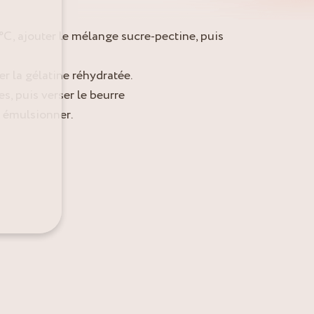
°C, ajouter le mélange sucre-pectine, puis
er la gélatine réhydratée.
s, puis verser le beurre
 émulsionner.