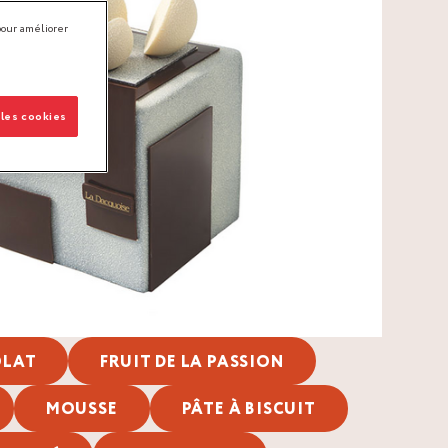
pour améliorer
 les cookies
LAT
FRUIT DE LA PASSION
MOUSSE
PÂTE À BISCUIT