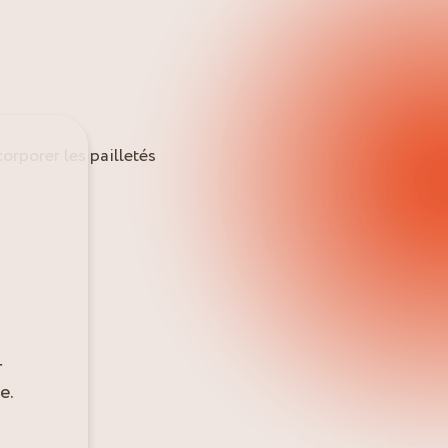
orporer les pailletés
r
e.