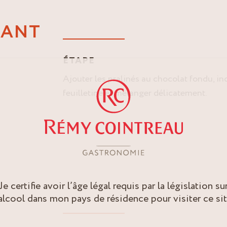
LANT
ÉTAPE
Ajouter les pralinés au chocolat fondu, inc
feuilletine et mélanger délicatement.
S
Je certifie avoir l’âge légal requis par la législation su
’alcool dans mon pays de résidence pour visiter ce sit