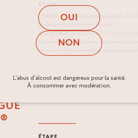
ÉTAPE
OUI
Chauffer un tiers des purées réunies. À 45
porter à ébullition. Hors du feu,
ajouter les blancs, cuire à 75°C, puis ajout
NON
Rassembler avec le reste des purées réunie
de cacao progressivement en mixant pour
L’abus d’alcool est dangereux pour la santé.
À consommer avec modération.
GUE
T®
ÉTAPE