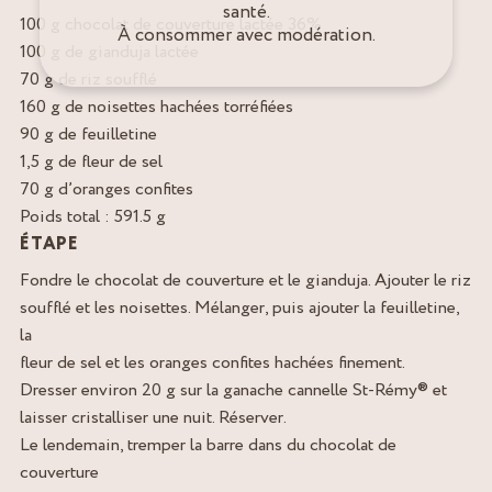
santé.
100 g chocolat de couverture lactée 36%
À consommer avec modération.
100 g de gianduja lactée
70 g de riz soufflé
160 g de noisettes hachées torréfiées
90 g de feuilletine
1,5 g de fleur de sel
70 g d’oranges confites
Poids total : 591.5 g
ÉTAPE
Fondre le chocolat de couverture et le gianduja. Ajouter le riz
soufflé et les noisettes. Mélanger, puis ajouter la feuilletine,
la
fleur de sel et les oranges confites hachées finement.
Dresser environ 20 g sur la ganache cannelle St-Rémy® et
laisser cristalliser une nuit. Réserver.
Le lendemain, tremper la barre dans du chocolat de
couverture