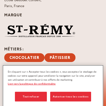
Ecole Bellouet Conseil,
Paris, France
MARQUE
MÉTIERS :
CHOCOLATIER
PÂTISSIER
QUANTITÉ :
En cliquant sur « Accepter tous les cookies », vous acceptez le stockage de
Recette pour environ 20 barres chocolatées de 12 cm de
cookies sur votre appareil pour améliorer la navigation sur le site, analyser
long sur 2.5 cm de large
son utilisation et contribuer à nos efforts de marketing.
Lien vers la politique de confidentialite
TÉLÉCHARGER LA RECETTE
Tout refuser
Autoriser tous les cookies
CANNELLE
CHOCOLAT