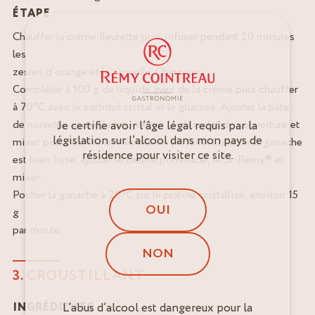
ÉTAPE
Chauffer la crème fleurette puis infuser pendant 20 minutes
les
zestes d’orange et la cannelle. Chinoiser.
Compléter à 100 g de liquide avec de la crème puis chauffer
à 70°C avec le sorbitol cristal et le glucose. Ajouter la pâte
de noisette, verser le liquide sur le chocolat de couverture et
Je certifie avoir l’âge légal requis par la
législation sur l’alcool dans mon pays de
mixer pour réaliser une émulsion parfaite. Lorsque la ganache
résidence pour visiter ce site.
est bien lisse, ajouter le beurre pommade, le St-Rémy® et
mixer.
Pocher la ganache à 28°C sur le praliné cristallisé, environ 15
OUI
g
par moule.
NON
3. CROUSTILLANT
INGRÉDIENTS
L’abus d’alcool est dangereux pour la