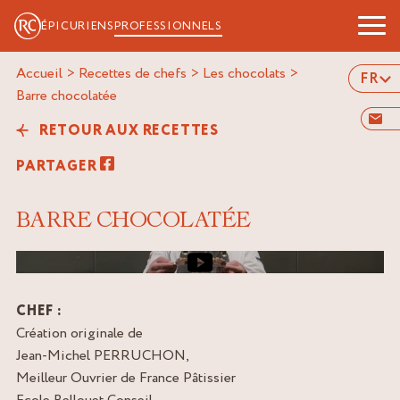
ÉPICURIENS
PROFESSIONNELS
Accueil
>
Recettes de chefs
>
Les chocolats
>
FR
barre chocolatée
RETOUR AUX RECETTES
PARTAGER
BARRE CHOCOLATÉE
Image de couverture de la vidéo
CHEF :
Création originale de
Jean-Michel PERRUCHON,
Meilleur Ouvrier de France Pâtissier