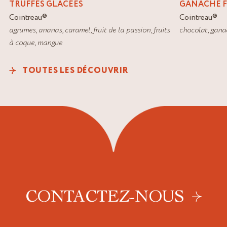
TRUFFES GLACÉES
GANACHE F
Cointreau
®
Cointreau
®
agrumes
,
ananas
,
caramel
,
fruit de la passion
,
fruits
chocolat
,
gana
à coque
,
mangue
TOUTES LES DÉCOUVRIR
CONTACTEZ-NOUS