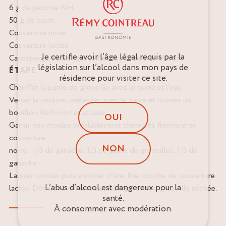
6 g de pectine NH
50 g de sucre
Couverture noire
Couverture lactée
Je certifie avoir l’âge légal requis par la
Canneberge ou une groseille séchée pour le décor
législation sur l’alcool dans mon pays de
ÉTAPE
résidence pour visiter ce site.
Chauffer la purée de groseille avec le sucre et l’eau.
Verser la pectine, mélanger avec le sucre et donner un
bouillon. Refroidir et utiliser.
OUI
Garnir des moules préalablement chemisés finement en
couverture
NON
noire : 1/3 de ganache, 1/3 de gelée de groseilles, 1/3 de
ganache.
Laisser croûter puis enrober d’une fine couche de couverture
L’abus d’alcool est dangereux pour la
lactée. Décorer avec une canneberge ou une groseille séchée.
santé.
À consommer avec modération.