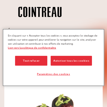
MÉTIERS :
En cliquant sur « Accepter tous les cookies », vous acceptez le stockage de
CHOCOLATIER
PÂTISSIER
cookies sur votre appareil pour améliorer la navigation sur le site, analyser
son utilisation et contribuer à nos efforts de marketing.
Lien vers la politique de confidentialite
QUANTITÉ :
Recette pour environ 150 pièces
Tout refuser
Autoriser tous les cookies
TÉLÉCHARGER LA RECETTE
Paramètres des cookies
GANACHE
GELÉE