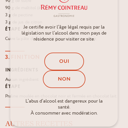
90 g de sucre
90 g de maltitol (édulcorant)
3 g de pectine
3 g de jus de citron
Je certifie avoir l’âge légal requis par la
ÉTAPE
législation sur l’alcool dans mon pays de
Cuire la pâte de fruit à 69 Brix au réfractomètre.
résidence pour visiter ce site.
3. FINITION
OUI
INGRÉDIENTS
NON
Aucun ingrédient.
ÉTAPE
Praline moulée en chocolat noir et fermée en chocolat lait.
L’abus d’alcool est dangereux pour la
santé.
À consommer avec modération.
AUTRES RECETTES