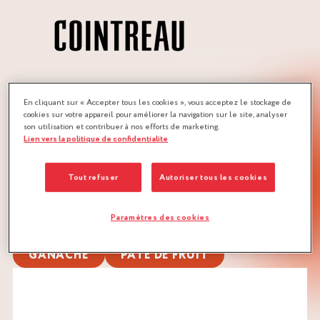
MÉTIERS :
En cliquant sur « Accepter tous les cookies », vous acceptez le stockage de
cookies sur votre appareil pour améliorer la navigation sur le site, analyser
CHOCOLATIER
PÂTISSIER
son utilisation et contribuer à nos efforts de marketing.
Lien vers la politique de confidentialite
QUANTITÉ :
Recette pour 150 à 200 pièces
Tout refuser
Autoriser tous les cookies
TÉLÉCHARGER LA RECETTE
Paramètres des cookies
CHOCOLAT
FRUITS ROUGES
GANACHE
PÂTE DE FRUIT