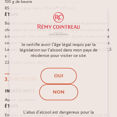
100 g de beurre
85 g de cognac Rémy Martin® 50% vol.
ÉTAPE
Bouillir la crème et le glucose. Faire fondre légèrement les
chocolats de couverture et verser la crème bouillie au fur et
à mesure afin d’en faire une émulsion. Ajouter le beurre et le
cognac Rémy Martin®. Remuer et verser sur le grué pralines.
Je certifie avoir l’âge légal requis par la
Laisser durcir pendant une nuit et découper à la guitare (22,5
législation sur l’alcool dans mon pays de
résidence pour visiter ce site.
x
22,5 mm). Laisser durcir.
OUI
3. FINITION
INGRÉDIENTS
NON
Aucun ingrédient.
ÉTAPE
L’abus d’alcool est dangereux pour la
Enrober avec un chocolat de couverture noire cristallisé et