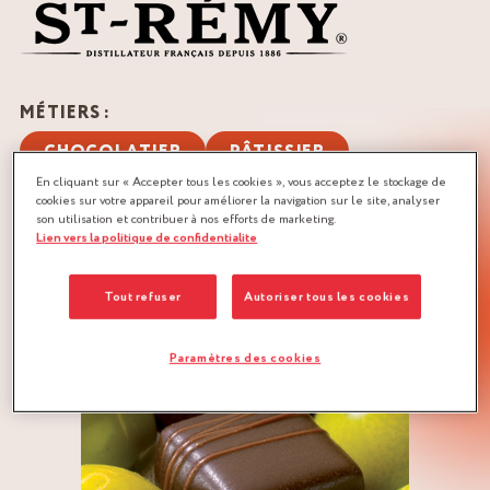
MÉTIERS :
CHOCOLATIER
PÂTISSIER
En cliquant sur « Accepter tous les cookies », vous acceptez le stockage de
QUANTITÉ :
cookies sur votre appareil pour améliorer la navigation sur le site, analyser
son utilisation et contribuer à nos efforts de marketing.
Recette pour 180 bonbons de 10 g environ
Lien vers la politique de confidentialite
TÉLÉCHARGER LA RECETTE
Tout refuser
Autoriser tous les cookies
GANACHE
PRALINÉ
Paramètres des cookies