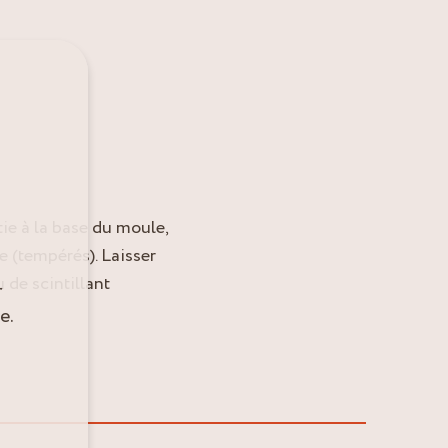
tie à la base du moule,
 (tempérés). Laisser
u de scintillant
r
e.