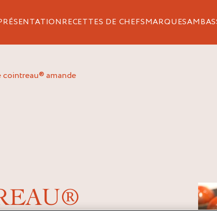
PRÉSENTATION
RECETTES DE CHEFS
MARQUES
AMBAS
ne cointreau® amande
TREAU®