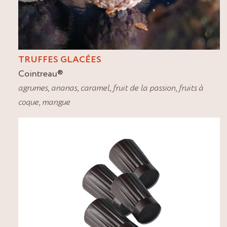
TRUFFES GLACÉES
Cointreau
®
agrumes
,
ananas
,
caramel
,
fruit de la passion
,
fruits à
coque
,
mangue