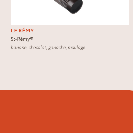
LE RÉMY
St-Rémy
®
banane
,
chocolat
,
ganache
,
moulage