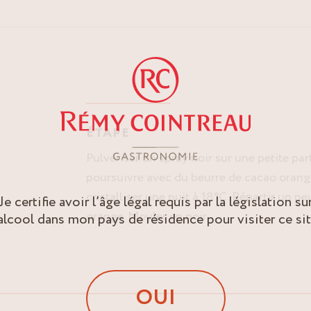
ÉTAPE
Pulvériser un spray noir sur une petite par
poursuivre avec du beurre de cacao orange
cristalliser une nuit à 18°C. Répartir un pe
Je certifie avoir l’âge légal requis par la législation su
orange. Mouler en noir.
’alcool dans mon pays de résidence pour visiter ce sit
OUI