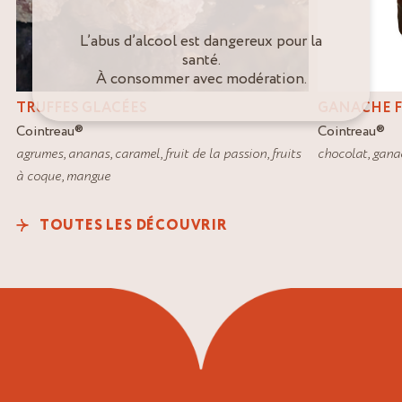
L’abus d’alcool est dangereux pour la
santé.
À consommer avec modération.
TRUFFES GLACÉES
GANACHE F
Cointreau
®
Cointreau
®
agrumes
,
ananas
,
caramel
,
fruit de la passion
,
fruits
chocolat
,
gana
à coque
,
mangue
TOUTES LES DÉCOUVRIR