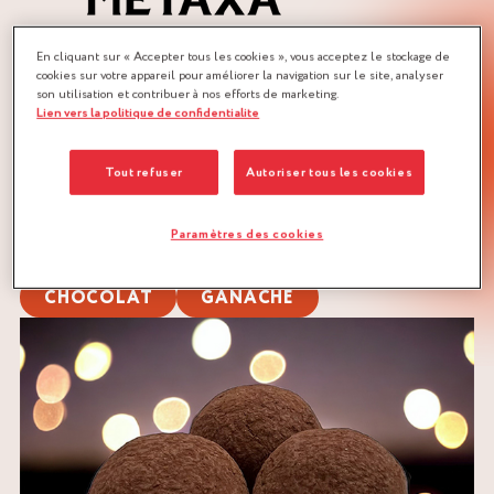
En cliquant sur « Accepter tous les cookies », vous acceptez le stockage de
cookies sur votre appareil pour améliorer la navigation sur le site, analyser
MÉTIERS :
son utilisation et contribuer à nos efforts de marketing.
Lien vers la politique de confidentialite
CHOCOLATIER
PÂTISSIER
QUANTITÉ :
Tout refuser
Autoriser tous les cookies
Recette pour 75 à 78 truffes
Paramètres des cookies
TÉLÉCHARGER LA RECETTE
CHOCOLAT
GANACHE