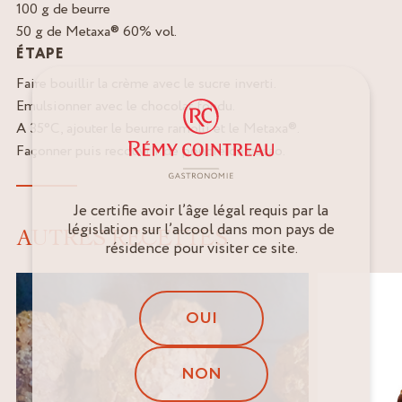
100 g de beurre
50 g de Metaxa® 60% vol.
ÉTAPE
Faire bouillir la crème avec le sucre inverti.
Emulsionner avec le chocolat fondu.
A 35°C, ajouter le beurre ramolli et le Metaxa®.
Façonner puis recouvrir de poudre de cacao.
Je certifie avoir l’âge légal requis par la
législation sur l’alcool dans mon pays de
AUTRES RECETTES
résidence pour visiter ce site.
OUI
NON