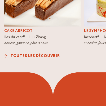
CAKE ABRICOT
LE SYMPHO
Iles du vent
®
Lili Zhang
Jacobert
®
J
abricot
,
ganache
,
pâte à cake
chocolat
,
fruit
TOUTES LES DÉCOUVRIR