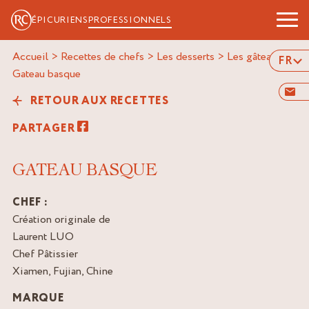
ÉPICURIENS
PROFESSIONNELS
Accueil
>
Recettes de chefs
>
Les desserts
>
Les gâteaux
>
FR
gateau basque
RETOUR AUX RECETTES
PARTAGER
GATEAU BASQUE
CHEF :
Création originale de
Laurent LUO
Chef Pâtissier
Xiamen, Fujian, Chine
MARQUE