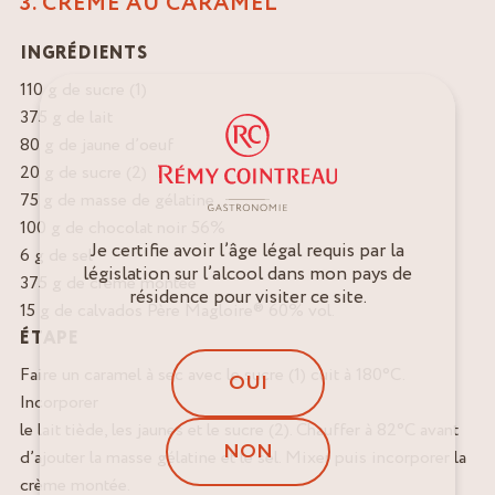
3. CRÈME AU CARAMEL
INGRÉDIENTS
110 g de sucre (1)
375 g de lait
80 g de jaune d’oeuf
20 g de sucre (2)
75 g de masse de gélatine
100 g de chocolat noir 56%
Je certifie avoir l’âge légal requis par la
6 g de sel
législation sur l’alcool dans mon pays de
375 g de crème montée
résidence pour visiter ce site.
15 g de calvados Père Magloire® 60% vol.
ÉTAPE
Faire un caramel à sec avec le sucre (1) cuit à 180°C.
OUI
Incorporer
le lait tiède, les jaunes et le sucre (2). Chauffer à 82°C avant
NON
d’ajouter la masse gélatine et le sel. Mixer puis incorporer la
crème montée.