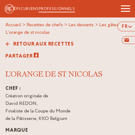
ÉPICURIENS
PROFESSIONNELS
Accueil
>
Recettes de chefs
>
Les desserts
>
Les gâteaux
>
FR
l’orange de st nicolas
RETOUR AUX RECETTES
PARTAGER
L’ORANGE DE ST NICOLAS
CHEF :
Création originale de
David REDON,
Finaliste de la Coupe du Monde
de la Pâtisserie, KKO Belgium
MARQUE