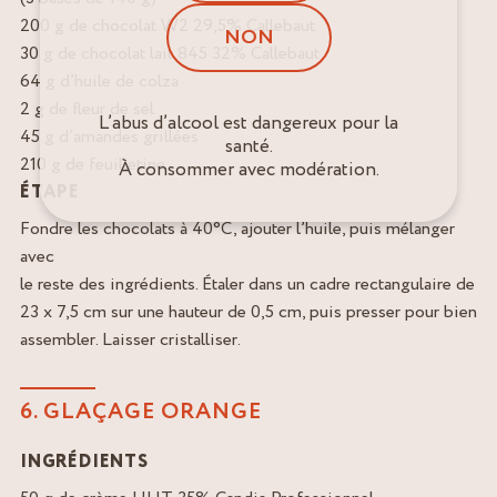
200 g de chocolat W2 29,5% Callebaut
NON
30 g de chocolat lait 845 32% Callebaut
64 g d’huile de colza
2 g de fleur de sel
L’abus d’alcool est dangereux pour la
45 g d’amandes grillées
santé.
210 g de feuilletine
À consommer avec modération.
ÉTAPE
Fondre les chocolats à 40°C, ajouter l’huile, puis mélanger
avec
le reste des ingrédients. Étaler dans un cadre rectangulaire de
23 x 7,5 cm sur une hauteur de 0,5 cm, puis presser pour bien
assembler. Laisser cristalliser.
6. GLAÇAGE ORANGE
INGRÉDIENTS