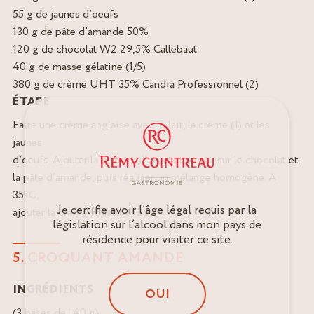
55 g de jaunes d’oeufs
130 g de pâte d’amande 50%
120 g de chocolat W2 29,5% Callebaut
40 g de masse gélatine (1/5)
380 g de crème UHT 35% Candia Professionnel (2)
ÉTAPE
Faire une crème anglaise avec le lait, la crème (1) et les
jaunes
d’oeufs. Ajouter la masse gélatine et verser sur le chocolat et
la pâte d’amande, puis réaliser un mélange homogène. A
35°C,
Je certifie avoir l’âge légal requis par la
ajouter la crème fouettée (2).
législation sur l’alcool dans mon pays de
résidence pour visiter ce site.
5. CROQUANT AMANDE
INGRÉDIENTS
OUI
(3 bases de 140 g)