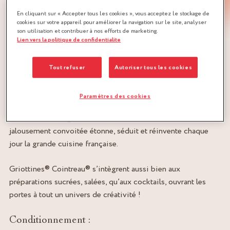
En cliquant sur « Accepter tous les cookies », vous acceptez le stockage de
cookies sur votre appareil pour améliorer la navigation sur le site, analyser
son utilisation et contribuer à nos efforts de marketing.
Lien vers la politique de confidentialite
Toujours en vue d’exalter le goût et la richesse des
plaisirs, Griottines® Cointreau® incarne l’alliance
parfaite de deux saveurs d’exception.
Tout refuser
Autoriser tous les cookies
Griottines®, de savoureuses griottes sauvages dénoyautées,
Paramètres des cookies
et Cointreau®, une liqueur unique à base d’essences
d’écorces d’oranges douces et amères. Cette recette
jalousement convoitée étonne, séduit et réinvente chaque
jour la grande cuisine française.
Griottines® Cointreau® s’intègrent aussi bien aux
préparations sucrées, salées, qu’aux cocktails, ouvrant les
portes à tout un univers de créativité !
Conditionnement :