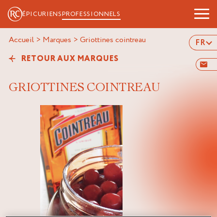
ÉPICURIENS
PROFESSIONNELS
Accueil
>
Marques
>
griottines cointreau
FR
RETOUR AUX MARQUES
GRIOTTINES COINTREAU