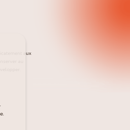
licatement aux
onserver au
évelopper.
r
e.