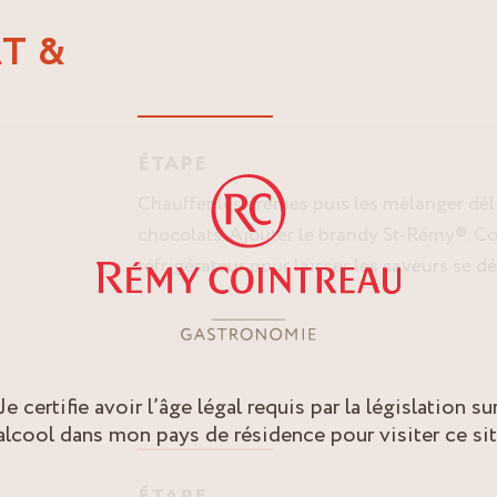
T &
ÉTAPE
Chauffer les crèmes puis les mélanger dé
chocolats. Ajouter le brandy St-Rémy®. C
réfrigérateur pour laisser les saveurs se d
Je certifie avoir l’âge légal requis par la législation su
’alcool dans mon pays de résidence pour visiter ce sit