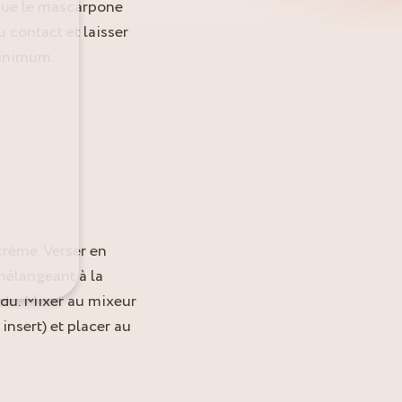
 que le mascarpone
 contact et laisser
minimum.
crème. Verser en
 mélangeant à la
ndu. Mixer au mixeur
insert) et placer au