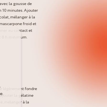
 avec la gousse de
m 10 minutes. Ajouter
ocolat, mélanger à la
 mascarpone froid et
lmer au contact et
ant 8 h minimum.
r
ire légèrement fondre
e.
 ajouter la gélatine
fé, mélanger à la