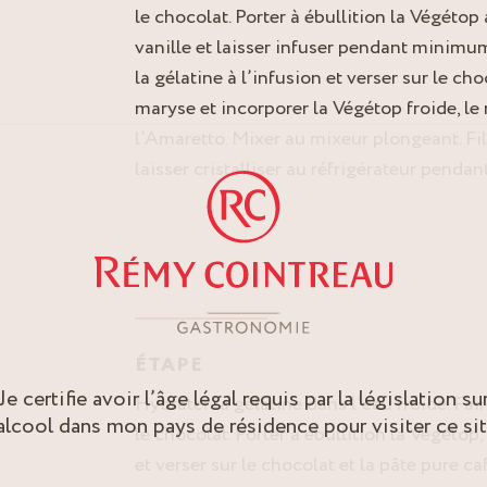
le chocolat. Porter à ébullition la Végétop
vanille et laisser infuser pendant minimu
la gélatine à l’infusion et verser sur le ch
maryse et incorporer la Végétop froide, le
l’Amaretto. Mixer au mixeur plongeant. Fi
laisser cristalliser au réfrigérateur pend
ÉTAPE
Je certifie avoir l’âge légal requis par la législation su
Hydrater la gélatine dans l’eau froide. Fa
’alcool dans mon pays de résidence pour visiter ce sit
le chocolat. Porter à ébullition la Végétop,
et verser sur le chocolat et la pâte pure ca