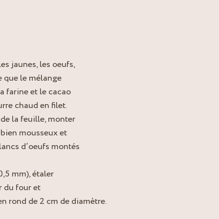
s jaunes, les oeufs,
ce que le mélange
 farine et le cacao
rre chaud en filet.
e la feuille, monter
t bien mousseux et
 blancs d’oeufs montés
0,5 mm), étaler
r du four et
r en rond de 2 cm de diamètre.