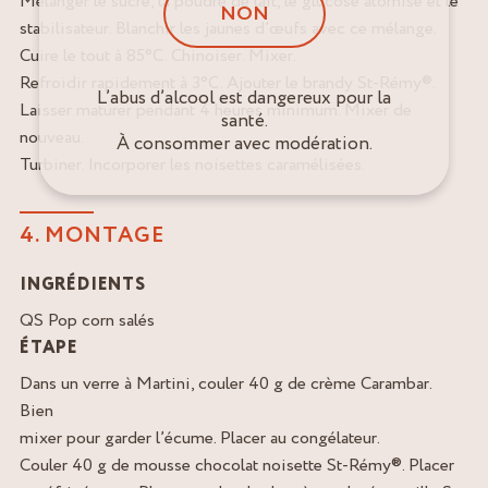
Mélanger le sucre, la poudre de lait, le glucose atomisé et le
NON
stabilisateur. Blanchir les jaunes d’œufs avec ce mélange.
Cuire le tout à 85°C. Chinoiser. Mixer.
Refroidir rapidement à 3°C. Ajouter le brandy St-Rémy®.
L’abus d’alcool est dangereux pour la
Laisser maturer pendant 4 heures minimum. Mixer de
santé.
nouveau.
À consommer avec modération.
Turbiner. Incorporer les noisettes caramélisées.
4. MONTAGE
INGRÉDIENTS
QS Pop corn salés
ÉTAPE
Dans un verre à Martini, couler 40 g de crème Carambar.
Bien
mixer pour garder l’écume. Placer au congélateur.
Couler 40 g de mousse chocolat noisette St-Rémy®. Placer