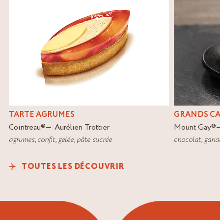
TARTE AGRUMES
GRANDS C
Cointreau
®
Aurélien Trottier
Mount Gay
®
agrumes
,
confit
,
gelée
,
pâte sucrée
chocolat
,
gana
TOUTES LES DÉCOUVRIR