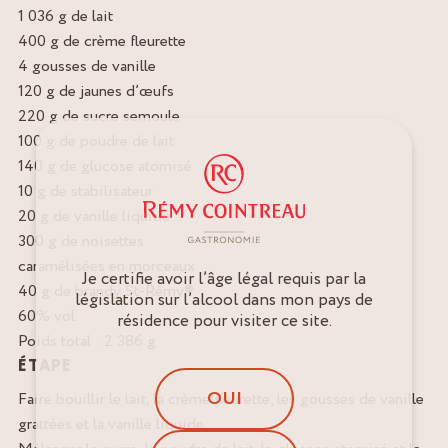
1 036 g de lait
400 g de crème fleurette
4 gousses de vanille
120 g de jaunes d’œufs
220 g de sucre semoule
100 g de poudre de lait
140 g de glucose atomisé
10 g de stabilisateur
20 g de vanille liquide
300 g de noisettes
caramélisées en morceaux
Je certifie avoir l’âge légal requis par la
40 g de brandy St-Rémy®
législation sur l’alcool dans mon pays de
60% vol.
résidence pour visiter ce site.
Poids total : 2 386 g
ÉTAPE
OUI
Faire bouillir le lait, la crème fleurette, les gousses de vanille
grattées et la vanille liquide.