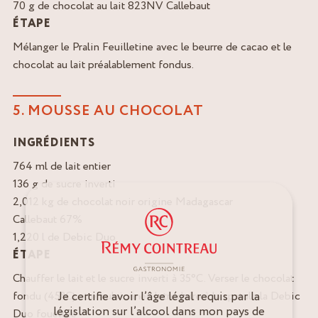
70 g de chocolat au lait 823NV Callebaut
ÉTAPE
Mélanger le Pralin Feuilletine avec le beurre de cacao et le
chocolat au lait préalablement fondus.
5. MOUSSE AU CHOCOLAT
INGRÉDIENTS
764 ml de lait entier
136 g de sucre inverti
2,012 kg de chocolat noir origine Madagascar
Callebaut 67%
1,220 l de Debic Duo
ÉTAPE
Chauffer le lait et le sucre inverti à 35°C. Verser le chocolat
Je certifie avoir l’âge légal requis par la
fondu (45°C) et émulsionner. Introduire à la spatule la Debic
législation sur l’alcool dans mon pays de
Duo fouettée