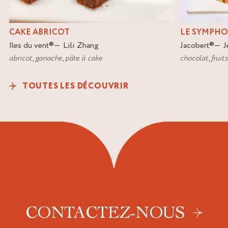
CAKE ABRICOT
LE SYMPHO
Iles du vent
®
Lili Zhang
Jacobert
®
J
abricot
,
ganache
,
pâte à cake
chocolat
,
fruit
TOUTES LES DÉCOUVRIR
CONTACTEZ-NOUS