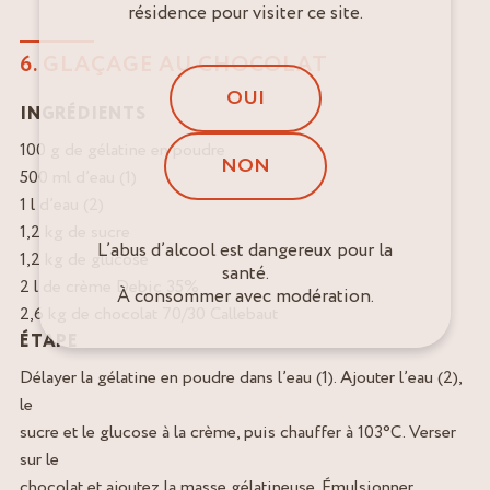
résidence pour visiter ce site.
6. GLAÇAGE AU CHOCOLAT
OUI
INGRÉDIENTS
100 g de gélatine en poudre
NON
500 ml d’eau (1)
1 l d’eau (2)
1,2 kg de sucre
L’abus d’alcool est dangereux pour la
1,2 kg de glucose
santé.
2 l de crème Debic 35%
À consommer avec modération.
2,6 kg de chocolat 70/30 Callebaut
ÉTAPE
Délayer la gélatine en poudre dans l’eau (1). Ajouter l’eau (2),
le
sucre et le glucose à la crème, puis chauffer à 103°C. Verser
sur le
chocolat et ajoutez la masse gélatineuse. Émulsionner.