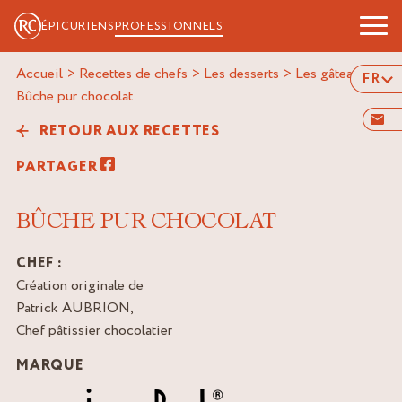
ÉPICURIENS
PROFESSIONNELS
Accueil
>
Recettes de chefs
>
Les desserts
>
Les gâteaux
>
FR
bûche pur chocolat
RETOUR AUX RECETTES
PARTAGER
BÛCHE PUR CHOCOLAT
CHEF :
Création originale de
Patrick AUBRION,
Chef pâtissier chocolatier
MARQUE