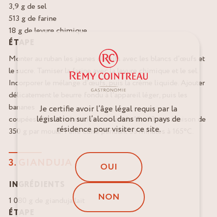
3,9 g de sel
513 g de farine
18 g de levure chimique
ÉTAPE
Monter au ruban les jaunes d’œufs avec les blancs d’œufs et
le sucre. Tamiser la farine avec la levure chimique et le sel.
Incorporer le mélange d’œufs, puis la crème liquide. Ajouter
délicatement le beurre fondu à l’appareil léger, puis les
bananes
Je certifie avoir l’âge légal requis par la
législation sur l’alcool dans mon pays de
coupées. Répartir dans des moules de 13 x 13 cm, à raison de
résidence pour visiter ce site.
350 g par moule. Faire cuire pendant 33 minutes à 165°C.
3. GIANDUJA
OUI
INGRÉDIENTS
NON
1 080 g de gianduja lait
ÉTAPE