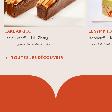
CAKE ABRICOT
LE SYMPHO
Iles du vent
®
Lili Zhang
Jacobert
®
J
abricot
,
ganache
,
pâte à cake
chocolat
,
fruit
TOUTES LES DÉCOUVRIR