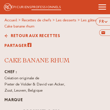
ÉPICURIENS
PROFESSIONNELS
Accueil
>
Recettes de chefs
>
Les desserts
>
Les gâteaux
>
FR
cake banane rhum
RETOUR AUX RECETTES
PARTAGER
CAKE BANANE RHUM
CHEF :
Création originale de
Pieter de Volder & David van Acker,
Zuut, Leuven, Belgique
MARQUE