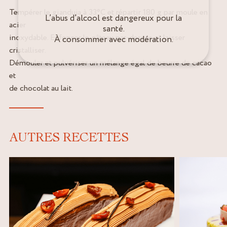
Tempérer le gianduja à 33°C et répartir 180 g par moule en
L’abus d’alcool est dangereux pour la
acier
santé.
inoxydable. Enfoncer le gâteau par-dessus et laisser
À consommer avec modération.
cristalliser.
Démouler et pulvériser un mélange égal de beurre de cacao
et
de chocolat au lait.
AUTRES RECETTES