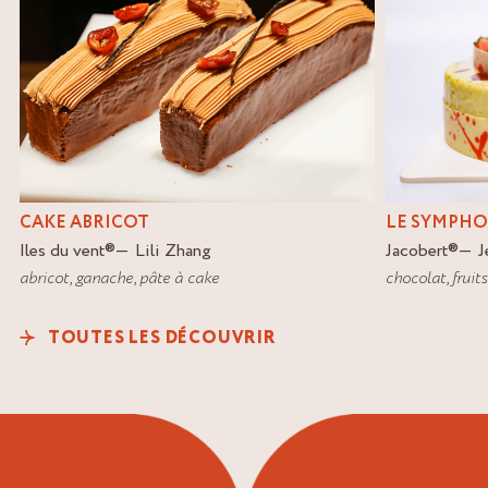
CAKE ABRICOT
LE SYMPHO
Iles du vent
®
Lili Zhang
Jacobert
®
J
abricot
,
ganache
,
pâte à cake
chocolat
,
fruit
TOUTES LES DÉCOUVRIR