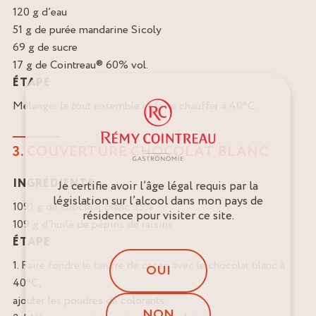
120 g d’eau
51 g de purée mandarine Sicoly
69 g de sucre
17 g de Cointreau® 60% vol.
ÉTAPE
Mélanger le tout ensemble et faire chauffer à 40°C.
3. COUVERTURE CHOCOLAT BLANC
INGRÉDIENTS
Je certifie avoir l’âge légal requis par la
législation sur l’alcool dans mon pays de
1091 g de chocolat blanc 35%
résidence pour visiter ce site.
109 g d’huile de pépins de raisins
ÉTAPE
1. Faire fondre le beurre de cacao avec le chocolat blanc à
OUI
40°C,
ajouter les poudres de colorants.
NON