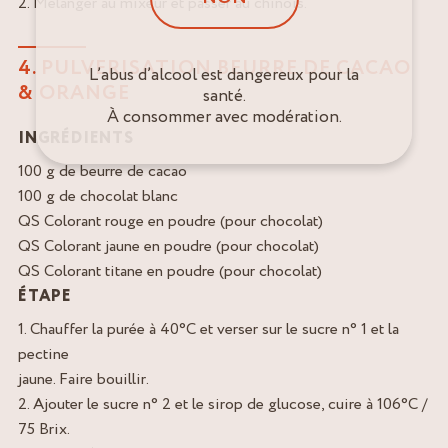
2. Mélanger au mixeur et passer au chinois.
4. PULVERISATION BEURRE DE CACAO
L’abus d’alcool est dangereux pour la
& ORANGE
santé.
À consommer avec modération.
INGRÉDIENTS
100 g de beurre de cacao
100 g de chocolat blanc
QS Colorant rouge en poudre (pour chocolat)
QS Colorant jaune en poudre (pour chocolat)
QS Colorant titane en poudre (pour chocolat)
ÉTAPE
1. Chauffer la purée à 40°C et verser sur le sucre n° 1 et la
pectine
jaune. Faire bouillir.
2. Ajouter le sucre n° 2 et le sirop de glucose, cuire à 106°C /
75 Brix.