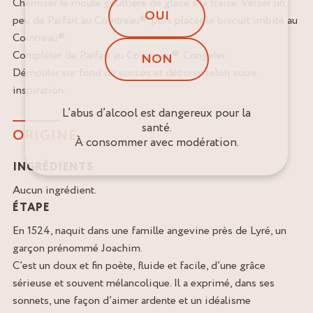
Chemiser le moule gouttière de glace à la fraise. Verser un
OUI
peu de Parfait au Cointreau®, puis placer le biscuit imbité au
Cointreau®.
Compléter de Parfait au Cointreau®. Congeler.
NON
Démouler sur fond de succès et décorer selon votre
inspiration.
L’abus d’alcool est dangereux pour la
santé.
ORIGINE
À consommer avec modération.
INGRÉDIENTS
Aucun ingrédient.
ÉTAPE
En 1524, naquit dans une famille angevine près de Lyré, un
garçon prénommé Joachim.
C’est un doux et fin poète, fluide et facile, d’une grâce
sérieuse et souvent mélancolique. Il a exprimé, dans ses
sonnets, une façon d’aimer ardente et un idéalisme