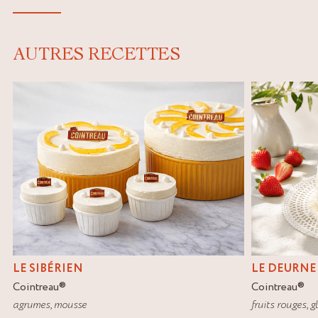
AUTRES RECETTES
LE SIBÉRIEN
LE DEURNE
Cointreau
®
Cointreau
®
agrumes
,
mousse
fruits rouges
,
g