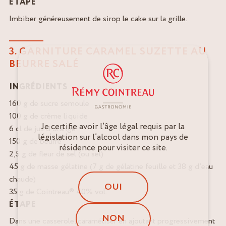
ÉTAPE
Imbiber généreusement de sirop le cake sur la grille.
3. GARNITURE CARAMEL SUZETTE AU
BEURRE SALÉ
INGRÉDIENTS
160 g de sucre semoule
100 g de crème liquide
Je certifie avoir l’âge légal requis par la
6 cl de jus d’orange
législation sur l’alcool dans mon pays de
150 g de beurre
résidence pour visiter ce site.
2,5 g de fleur de sel (ou sel)
45 g de masse gélatine (7 g de gélatine feuille et 38 g d’eau
chaude)
OUI
35 g de Cointreau® 40% vol.
ÉTAPE
NON
Dans une casserole, caraméliser en ajoutant progressivement