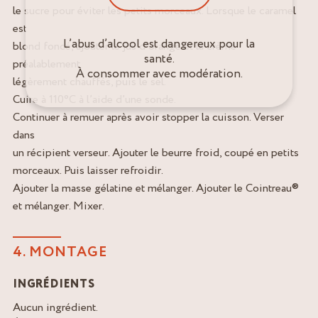
le sucre pour éviter les petits morceaux. Lorsque le caramel
est
L’abus d’alcool est dangereux pour la
blond foncé, ajouter le jus d’orange et la crème
santé.
préalablement
À consommer avec modération.
légèrement chauffés, puis le sel.
Cuire à 110°C à l’aide d’une sonde.
Continuer à remuer après avoir stopper la cuisson. Verser
dans
un récipient verseur. Ajouter le beurre froid, coupé en petits
morceaux. Puis laisser refroidir.
Ajouter la masse gélatine et mélanger. Ajouter le Cointreau®
et mélanger. Mixer.
4. MONTAGE
INGRÉDIENTS
Aucun ingrédient.