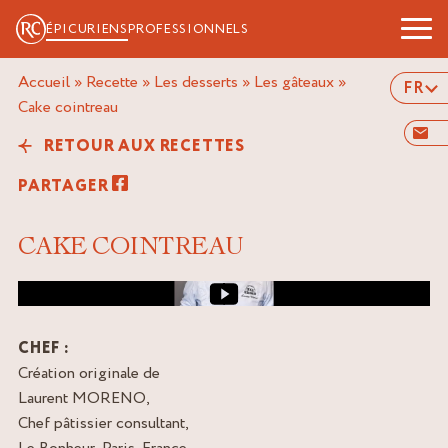
ÉPICURIENS
PROFESSIONNELS
Accueil
»
Recette
»
Les desserts
»
Les gâteaux
»
FR
cake cointreau
RETOUR AUX RECETTES
PARTAGER
CAKE COINTREAU
Image de couverture de la vidéo
CHEF :
Création originale de
Laurent MORENO,
Chef pâtissier consultant,