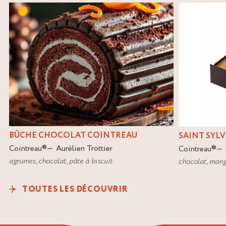
t
,
BÛCHE CHOCOLAT COINTREAU
SAINT SYLV
Cointreau
®
Aurélien Trottier
Cointreau
®
agrumes
,
chocolat
,
pâte à biscuit
chocolat
,
mang
TOUTES LES DÉCOUVRIR