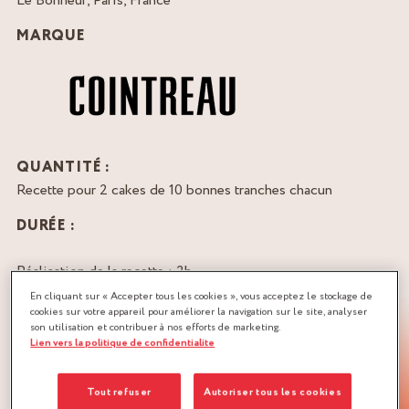
Le Bonheur, Paris, France
MARQUE
QUANTITÉ :
Recette pour 2 cakes de 10 bonnes tranches chacun
DURÉE :
Réalisation de la recette : 2h
En cliquant sur « Accepter tous les cookies », vous acceptez le stockage de
cookies sur votre appareil pour améliorer la navigation sur le site, analyser
TÉLÉCHARGER LA RECETTE
son utilisation et contribuer à nos efforts de marketing.
Lien vers la politique de confidentialite
CARAMEL
Tout refuser
Autoriser tous les cookies