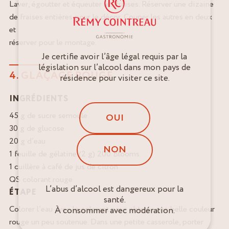
Laver, égoutter et équeuter les fraises. Réserver une dizaine
de fraises entières pour le décor. Couper les autres en deux
et
réserver pour le montage.
Je certifie avoir l’âge légal requis par la
législation sur l’alcool dans mon pays de
4. GLAÇAGE ROUGE
résidence pour visiter ce site.
INGRÉDIENTS
45 g de sucre semoule
OUI
30 g de glucose
20 g d’eau
NON
1 feuille de gélatine (2 g) 200 Blooms
1 cuillère à café de jus de citron
QS colorant rouge
L’abus d’alcool est dangereux pour la
ÉTAPE
santé.
Colorer l’eau avec le colorant pour obtenir une belle couleur
À consommer avec modération.
rouge un peu soutenue. Dans une petite casserole, porter