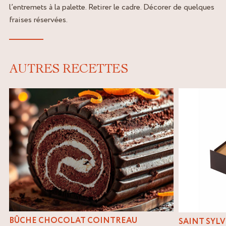
l’entremets à la palette. Retirer le cadre. Décorer de quelques
fraises réservées.
AUTRES RECETTES
t
,
BÛCHE CHOCOLAT COINTREAU
SAINT SYLV