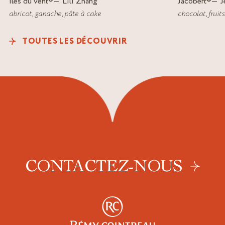
Iles du vent
®
Lili Zhang
Jacobert
®
J
abricot
,
ganache
,
pâte à cake
chocolat
,
fruit
TOUTES LES DÉCOUVRIR
CONTACTEZ-NOUS