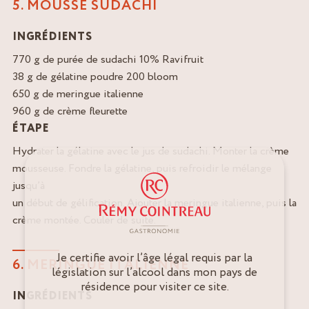
5. MOUSSE SUDACHI
INGRÉDIENTS
770 g de purée de sudachi 10% Ravifruit
38 g de gélatine poudre 200 bloom
650 g de meringue italienne
960 g de crème fleurette
ÉTAPE
Hydrater la gélatine avec le jus de sudachi. Monter la crème
mousseuse. Fondre la gélatine, puis refroidir le mélange
jusqu’à
un début de gélification. Ajouter la meringue italienne, puis la
crème montée. Couler de suite.
Je certifie avoir l’âge légal requis par la
6. MERINGUE ITALIENNE
législation sur l’alcool dans mon pays de
résidence pour visiter ce site.
INGRÉDIENTS