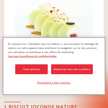
En cliquant sur « Accepter tous les cookies », vous acceptez le stockage de
cookies sur votre appareil pour améliorer la navigation sur le site, analyser
son utilisation et contribuer à nos efforts de marketing.
Lien vers la politique de confidentialite
Tout refuser
Autoriser tous les cookies
Paramètres des cookies
RECETTE D'ENTREMETS FRAMBOISE
SUDACHI
1. BISCUIT JOCONDE NATURE