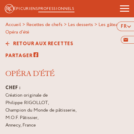
ÉPICURIENS
PROFESSIONNELS
Accueil
>
Recettes de chefs
>
Les desserts
>
Les gâteaux
>
FR
opéra d’été
RETOUR AUX RECETTES
PARTAGER
OPÉRA D’ÉTÉ
CHEF :
Création originale de
Philippe RIGOLLOT,
Champion du Monde de pâtisserie,
M.O.F. Pâtissier,
Annecy, France