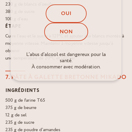
230 g de blancs d’oeufs
380 g de sucre
OUI
100 g d’eau
ÉTAPE
NON
Cuire l’eau et le sucre à 121°C et ajouter aux blancs montés à
moyenne vitesse. Maintenir à moyenne vitesse jusqu’à
obtenir
L’abus d’alcool est dangereux pour la
une température de 20°C et utiliser.
santé.
À consommer avec modération.
7. PÂTE À GALETTE BRETONNE MIKADO
INGRÉDIENTS
500 g de farine T65
375 g de beurre
12 g de sel
235 g de sucre
235 g de poudre d’amandes