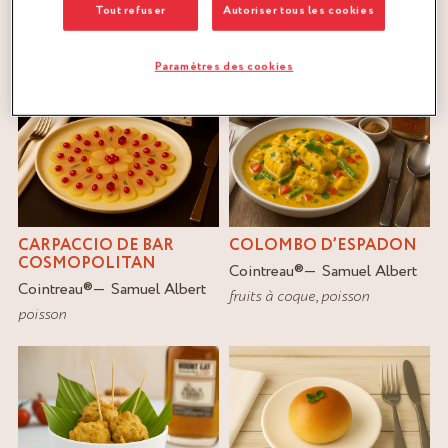
FILTRER
Tout refuser
Autoriser tous les cookies
RÉINITIALISER
Paramètres des cookies
CARPACCIO DE BAR
COLOMBO D’ESPADON
COSMOPOLITAN
Cointreau
®
Samuel Albert
Cointreau
®
Samuel Albert
fruits à coque
,
poisson
poisson