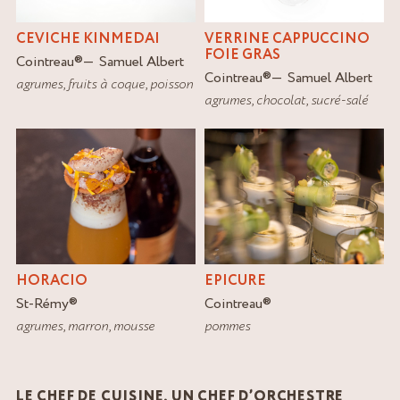
CEVICHE KINMEDAI
VERRINE CAPPUCCINO
FOIE GRAS
Cointreau
®
Samuel Albert
Cointreau
®
Samuel Albert
agrumes
,
fruits à coque
,
poisson
agrumes
,
chocolat
,
sucré-salé
HORACIO
EPICURE
St-Rémy
®
Cointreau
®
agrumes
,
marron
,
mousse
pommes
LE CHEF DE CUISINE, UN CHEF D’ORCHESTRE