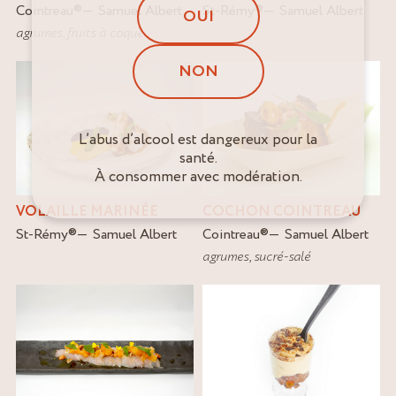
Cointreau
®
Samuel Albert
St-Rémy
®
Samuel Albert
OUI
agrumes
,
fruits à coque
NON
L’abus d’alcool est dangereux pour la
santé.
À consommer avec modération.
VOLAILLE MARINÉE
COCHON COINTREAU
St-Rémy
®
Samuel Albert
Cointreau
®
Samuel Albert
agrumes
,
sucré-salé