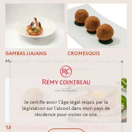
GAMBAS JJAJANG
CROMESQUIS
Mount Gay
®
Samuel Albert
St-Rémy
®
Christian Segui
champignons
Je certifie avoir l’âge légal requis par la
législation sur l’alcool dans mon pays de
résidence pour visiter ce site.
TARTARE GAMBAS
TARTARE KIMCHI