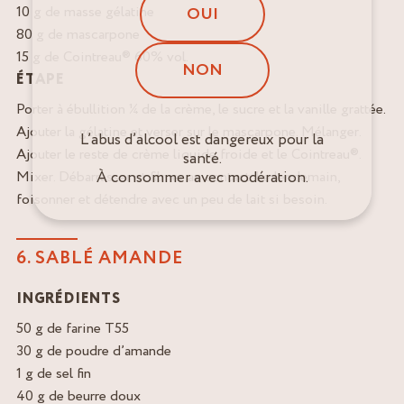
10 g de masse gélatine
OUI
80 g de mascarpone
15 g de Cointreau® 60% vol.
NON
ÉTAPE
Porter à ébullition ¼ de la crème, le sucre et la vanille grattée.
Ajouter la gélatine et verser sur le mascarpone. Mélanger.
L’abus d’alcool est dangereux pour la
Ajouter le reste de crème liquide froide et le Cointreau®.
santé.
À consommer avec modération.
Mixer. Débarrasser et filmer au contact. Le lendemain,
foisonner et détendre avec un peu de lait si besoin.
6. SABLÉ AMANDE
INGRÉDIENTS
50 g de farine T55
30 g de poudre d’amande
1 g de sel fin
40 g de beurre doux