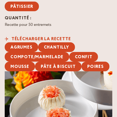
PÂTISSIER
QUANTITÉ :
Recette pour 50 entremets
TÉLÉCHARGER LA RECETTE
AGRUMES
CHANTILLY
COMPOTE/MARMELADE
CONFIT
MOUSSE
PÂTE À BISCUIT
POIRES