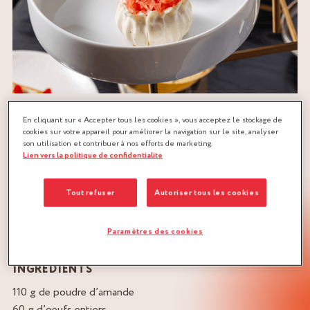
En cliquant sur « Accepter tous les cookies », vous acceptez le stockage de
cookies sur votre appareil pour améliorer la navigation sur le site, analyser
son utilisation et contribuer à nos efforts de marketing.
RECETTE D'HÉLÈNE KERLOEGUEN :
Lien vers la politique de confidentialite
DESSERT POIRE PAMPLEMOUSSE ET
BERGAMOTE
Tout refuser
Autoriser tous les cookies
Paramètres des cookies
1. BISCUIT BERGAMOTE
INGRÉDIENTS
110 g de poudre d’amande
60 g d’oeufs entiers