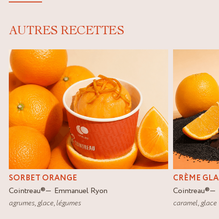
AUTRES RECETTES
SORBET ORANGE
CRÈME GLA
Cointreau
®
Emmanuel Ryon
Cointreau
®
agrumes
,
glace
,
légumes
caramel
,
glace