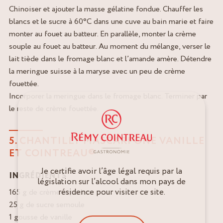
Chinoiser et ajouter la masse gélatine fondue. Chauffer les
blancs et le sucre à 60°C dans une cuve au bain marie et faire
monter au fouet au batteur. En parallèle, monter la crème
souple au fouet au batteur. Au moment du mélange, verser le
lait tiède dans le fromage blanc et l’amande amère. Détendre
la meringue suisse à la maryse avec un peu de crème
fouettée.
Incorporer la meringue dans le fromage blanc. Terminer par
le reste de crème fouettée.
5. CHANTILLY MASCARPONE VANILLE
ET COINTREAU®
Je certifie avoir l’âge légal requis par la
INGRÉDIENTS
législation sur l’alcool dans mon pays de
résidence pour visiter ce site.
165 g de crème liquide
25 g de sucre semoule
1 gousse de vanille