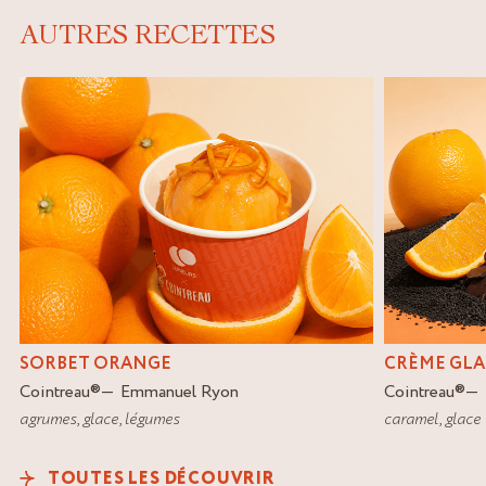
AUTRES RECETTES
SORBET ORANGE
CRÈME GLA
Cointreau
®
Emmanuel Ryon
Cointreau
®
agrumes
,
glace
,
légumes
caramel
,
glace
TOUTES LES DÉCOUVRIR