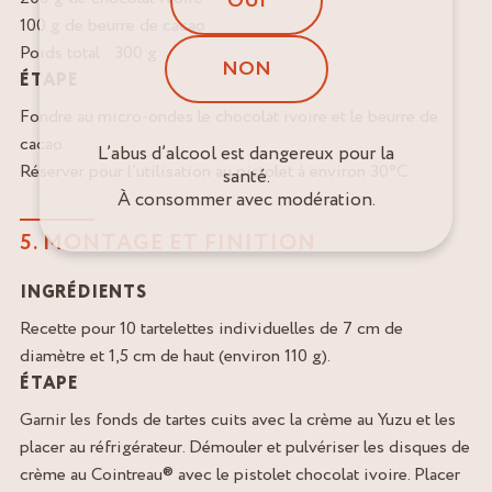
OUI
100 g de beurre de cacao
Poids total : 300 g
NON
ÉTAPE
Fondre au micro-ondes le chocolat ivoire et le beurre de
cacao.
L’abus d’alcool est dangereux pour la
Réserver pour l’utilisation au pistolet à environ 30°C.
santé.
À consommer avec modération.
5. MONTAGE ET FINITION
INGRÉDIENTS
Recette pour 10 tartelettes individuelles de 7 cm de
diamètre et 1,5 cm de haut (environ 110 g).
ÉTAPE
Garnir les fonds de tartes cuits avec la crème au Yuzu et les
placer au réfrigérateur. Démouler et pulvériser les disques de
crème au Cointreau® avec le pistolet chocolat ivoire. Placer