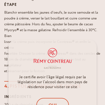
ÉTAPE
Blanchir ensemble les jaunes d’oeufs, le sucre semoule et la
poudre à crème, verser le lait bouillant et cuire comme une
crème pâtissière. Hors du feu, ajouter le beurre de cacao
Mycryo® et la masse gélatine. Refroidir l’ensemble à 30°C.
Bien
lisser la crème puis incorporer le Cointreau® et enfin la
crème
fouettée. Dresser la crème au Cointreau® dans des cercles de
18 cm de diamètre et 2 cm de haut. Placer le tout au
surgélateur
et réserver pour la finition.
Je certifie avoir l’âge légal requis par la
législation sur l’alcool dans mon pays de
4. PISTOLET CHOCOLAT IVOIRE
résidence pour visiter ce site.
INGRÉDIENTS
200 g de chocolat ivoire