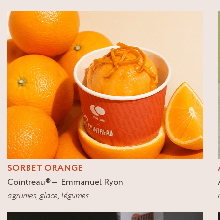
SORBET ORANGE
Cointreau
®
Emmanuel Ryon
agrumes
,
glace
,
légumes