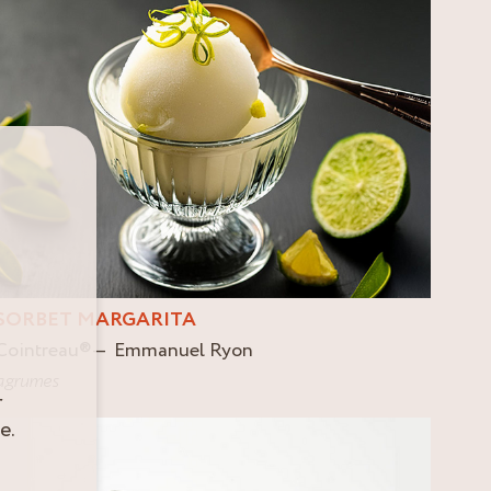
SORBET MARGARITA
Cointreau
®
Emmanuel Ryon
agrumes
r
e.