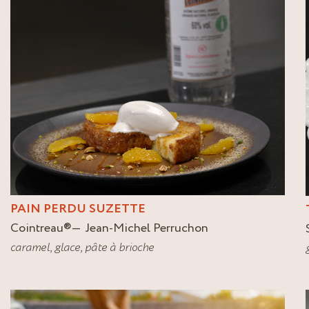
PAIN PERDU SUZETTE
Cointreau
®
Jean-Michel Perruchon
caramel
,
glace
,
pâte à brioche