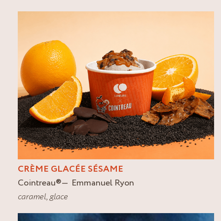
CRÈME GLACÉE SÉSAME
Cointreau
®
Emmanuel Ryon
caramel
,
glace