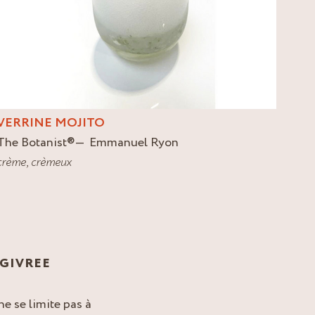
VERRINE MOJITO
The Botanist
®
Emmanuel Ryon
crème
,
crèmeux
 GIVREE
ne se limite pas à