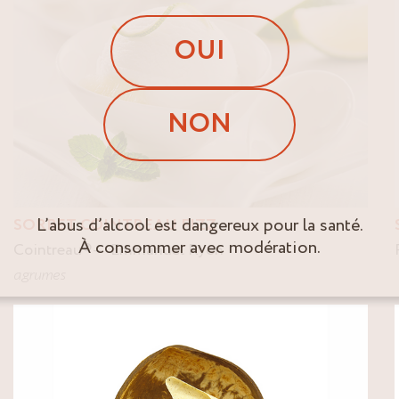
OUI
NON
L’abus d’alcool est dangereux pour la santé.
SORBET COINTREAU FIZZ
À consommer avec modération.
Cointreau
®
Emmanuel Ryon
agrumes