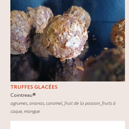
TRUFFES GLACÉES
Cointreau
®
agrumes
,
ananas
,
caramel
,
fruit de la passion
,
fruits à
coque
,
mangue