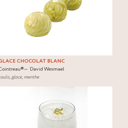
GLACE CHOCOLAT BLANC
Cointreau
®
David Wesmael
coulis
,
glace
,
menthe