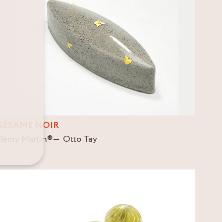
SÉSAME NOIR
Rémy Martin
®
Otto Tay