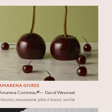
AMARENA GIVREE
Amarena Cointreau
®
David Wesmael
chocolat
,
mascarpone
,
pâte à biscuit
,
vanille