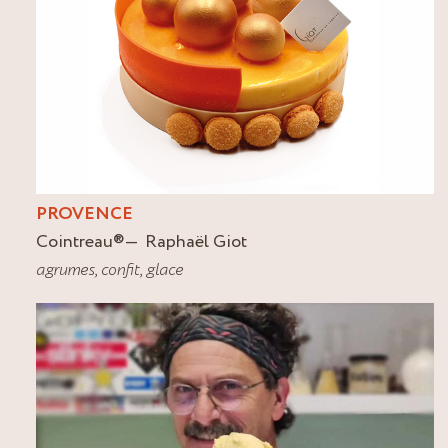
PROVENCE
Cointreau
®
Raphaël Giot
agrumes
,
confit
,
glace