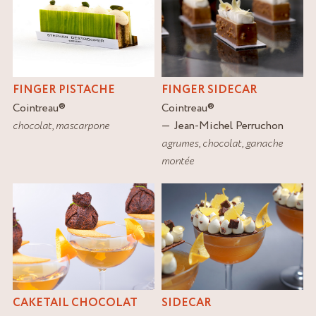
FINGER PISTACHE
FINGER SIDECAR
Cointreau
®
Cointreau
®
chocolat
,
mascarpone
Jean-Michel Perruchon
agrumes
,
chocolat
,
ganache
montée
CAKETAIL CHOCOLAT
SIDECAR