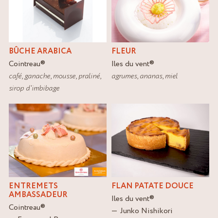
BÛCHE ARABICA
FLEUR
Cointreau
®
Iles du vent
®
café
,
ganache
,
mousse
,
praliné
,
agrumes
,
ananas
,
miel
sirop d'imbibage
ENTREMETS
FLAN PATATE DOUCE
AMBASSADEUR
Iles du vent
®
Cointreau
®
Junko Nishikori