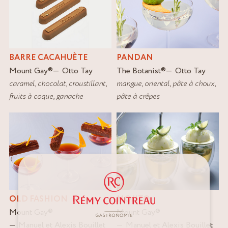
BARRE CACAHUÈTE
PANDAN
Mount Gay
®
Otto Tay
The Botanist
®
Otto Tay
caramel
,
chocolat
,
croustillant
,
mangue
,
oriental
,
pâte à choux
,
fruits à coque
,
ganache
pâte à crêpes
OLD FASHION
MOJITO
Mount Gay
®
Mount Gay
®
Manuel et Alexis Bouillet
Manuel et Alexis Bouillet