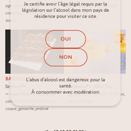
Je certifie avoir l’âge légal requis par la
agrumes
,
chocolat
,
agrumes
,
pâte à baba
,
sirop
législation sur l’alcool dans mon pays de
compote/marmelade
,
pâte
d'imbibage
résidence pour visiter ce site.
sucrée
OUI
NON
MIMOSA
BARRE CHOCOLATÉE
L’abus d’alcool est dangereux pour la
santé.
Cointreau
®
Otto Tay
St-Rémy
®
À consommer avec modération.
agrumes
,
oriental
,
pâte à choux
,
Jean-Michel Perruchon
pâte à crêpes
cannelle
,
chocolat
,
fruits à
coque
,
ganache
,
praliné