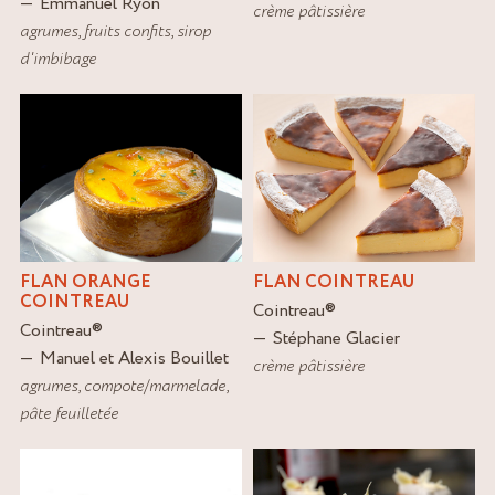
Emmanuel Ryon
crème pâtissière
agrumes
,
fruits confits
,
sirop
d'imbibage
FLAN ORANGE
FLAN COINTREAU
COINTREAU
Cointreau
®
Cointreau
®
Stéphane Glacier
Manuel et Alexis Bouillet
crème pâtissière
agrumes
,
compote/marmelade
,
pâte feuilletée