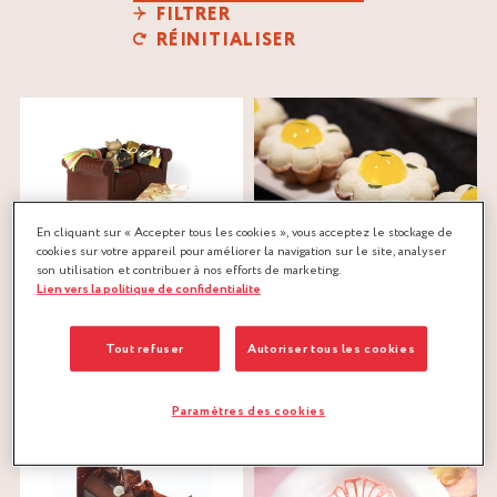
FILTRER
RÉINITIALISER
En cliquant sur « Accepter tous les cookies », vous acceptez le stockage de
cookies sur votre appareil pour améliorer la navigation sur le site, analyser
son utilisation et contribuer à nos efforts de marketing.
BUCHE CHESTERFIELD
FLEUR DE CITRON
Lien vers la politique de confidentialite
ROUGE
Amaretto
®
Nicolas Pierot
Cointreau
®
agrumes
,
ganache montée
,
pâte
Tout refuser
Autoriser tous les cookies
coulis
,
fruits à coque
,
fruits
à biscuit
,
pâte sablée
,
spéculoos
rouges
,
pâte sablée
Paramètres des cookies